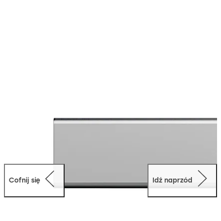
siła trzymania zapadki odpowiada EltVTR (norma
dotycząca elektronicznych systemów blokujących dla
drzwi ewakuacyknych). tj: PN-EN 13637.
Cofnij się
Idź naprzód