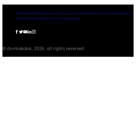
dormakaba Group
Polityka prywatności
Polityka Cookies
Zastrzeżenia
Informacje prawne
© dormakaba, 2026, all rights reserved