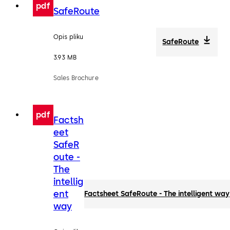
pdf
SafeRoute
Opis pliku
SafeRoute
3.93 MB
Sales Brochure
pdf
Factsh
eet
SafeR
oute -
The
intellig
ent
Factsheet SafeRoute - The intelligent way
way