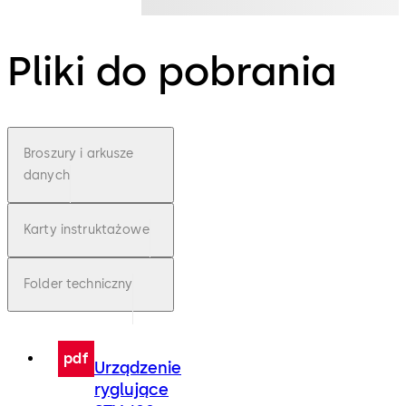
Pliki do pobrania
Broszury i arkusze
danych
Karty instruktażowe
Folder techniczny
pdf
Urządzenie
ryglujące