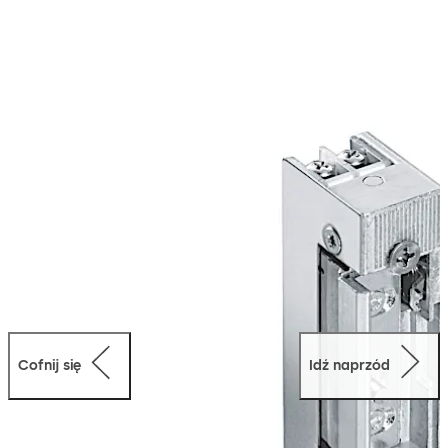
wszystkich typowych napięć zasilania oraz posiadają
szeroki zakres akcesoriów.
Cofnij się
Idź naprzód