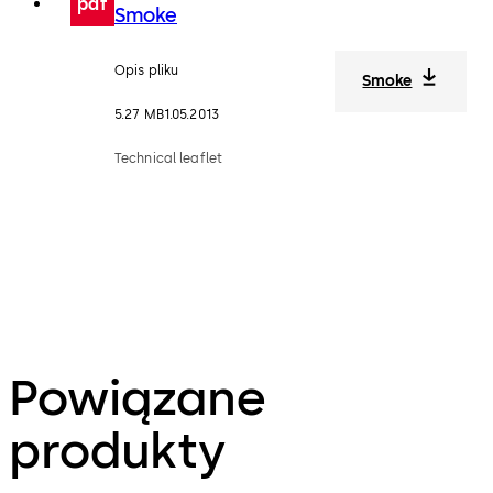
pdf
Smoke
Opis pliku
Smoke
5.27 MB
1.05.2013
Technical leaflet
Powiązane
produkty