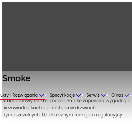
Technika
Produkty
drzwiowa
Elektryczne
Smoke
zabezpieczenia
do drzwi
Smoke
ukty i Rozwiązania
Specyfikacje
Serwis
O nas
Standardowy elektrozaczep Smoke zapewnia wygodną i
niezawodną kontrolę dostępu w drzwiach
dymoszczelnych. Dzięki różnym funkcjom regulacyjnym,
system ułatwia montaż i jest prosty w regulacji.
Standardowe elektrozaczepy Smoke są dostępne dla