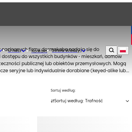
 nacinanych firmy dormakaba nadają się do
O nas
Strefa Wiedzy
Kontakt
ji dostępu do wszystkich budynków - mieszkań, domów
eczności publicznej lub obiektów przemysłowych. Mogą
cze seryjne lub indywidualnie dorabiane (keyed-alike lub
wkładki do systemów zamknięć).
Sortuj według:
Sortuj według: Trafność