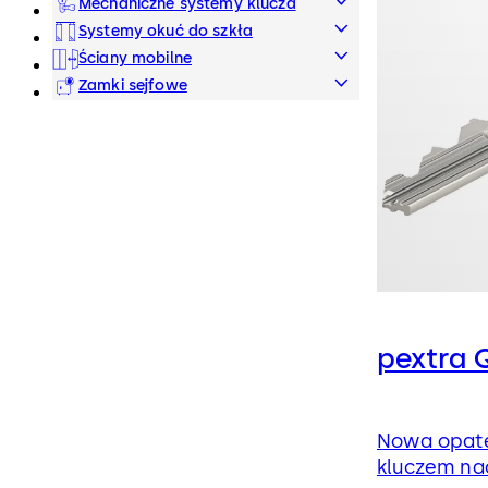
Mechaniczne systemy klucza
Systemy okuć do szkła
Ściany mobilne
Zamki sejfowe
pextra 
Nowa opat
kluczem na