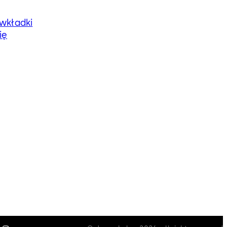
wkładki
ię