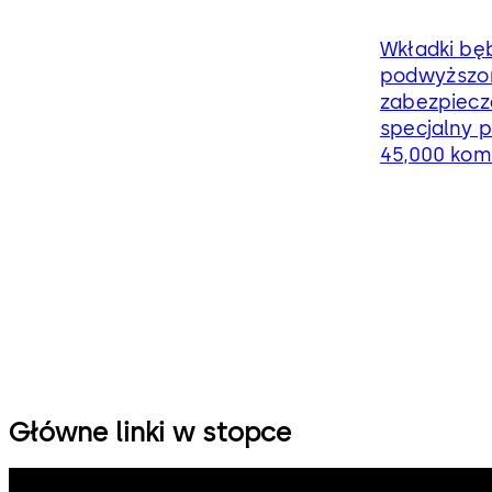
Wkładki bę
podwyższo
zabezpiecz
specjalny p
45,000 komb
Główne linki w stopce