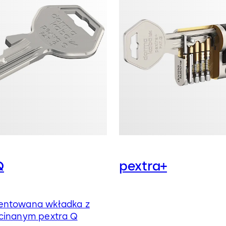
Q
pextra+
entowana wkładka z
cinanym pextra Q