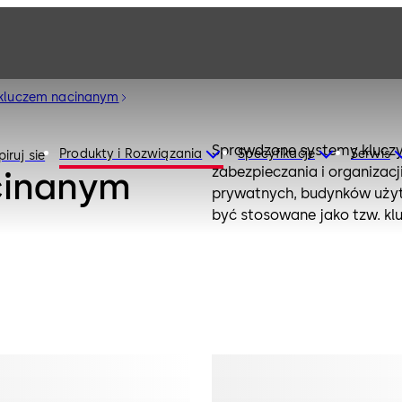
 kluczem nacinanym
Sprawdzone systemy kluczy
Produkty i Rozwiązania
Specyfikacje
Serwis
iruj sie
zabezpieczania i organizac
cinanym
prywatnych, budynków użyt
być stosowane jako tzw. klu
keyed-different) lub jako 