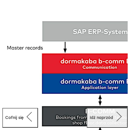
tego oprogramowania jest interfejs certyfikowany przez
SAP, który zapewnia łatwą integrację oraz bezpieczną i
bezbłędną wymianę danych między poszczególnymi
modułami SAP, a komponentami pozyskiwania danych
dormakaba. Można skorzystać z pełnej integracji z SAP
oraz zautomatyzowanej, bezpiecznej i bezbłędnej
wymiany danych. Ponad 1700 klientów SAP na całym
świecie polega na rozwiązaniach dormakaba.
Dodatkowo, potężne moduły oprogramowania są
również dostępne w dormakaba b-comm ERP 5 do
rejestracji czasu.
Cofnij się
Idź naprzód