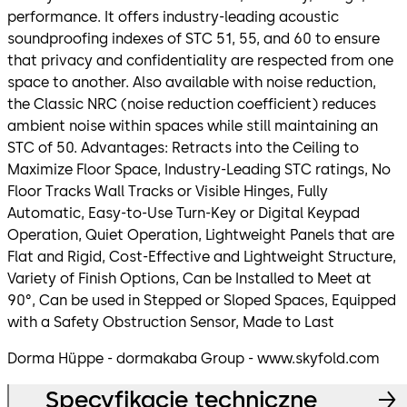
performance. It offers industry-leading acoustic
soundproofing indexes of STC 51, 55, and 60 to ensure
that privacy and confidentiality are respected from one
space to another. Also available with noise reduction,
the Classic NRC (noise reduction coefficient) reduces
ambient noise within spaces while still maintaining an
STC of 50. Advantages: Retracts into the Ceiling to
Maximize Floor Space, Industry-Leading STC ratings, No
Floor Tracks Wall Tracks or Visible Hinges, Fully
Automatic, Easy-to-Use Turn-Key or Digital Keypad
Operation, Quiet Operation, Lightweight Panels that are
Flat and Rigid, Cost-Effective and Lightweight Structure,
Variety of Finish Options, Can be Installed to Meet at
90°, Can be used in Stepped or Sloped Spaces, Equipped
with a Safety Obstruction Sensor, Made to Last
Dorma Hüppe - dormakaba Group - www.skyfold.com
Specyfikacje techniczne