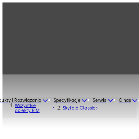
dukty i Rozwiązania
Specyfikacje
Serwis
O nas
Wszystkie
Skyfold Classic
obiekty BIM