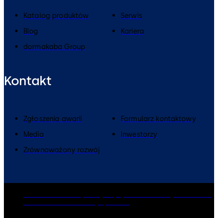
Katalog produktów
Serwis
Blog
Kariera
dormakaba Group
Kontakt
Zgłoszenia awarii
Formularz kontaktowy
Media
Inwestorzy
Zrównoważony rozwój
dormakaba Group
Polityka prywatności
Polityka Cookies
Zastrzeżenia
Informacje prawne