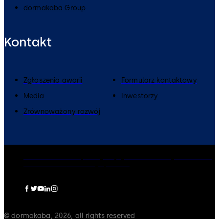
dormakaba Group
Kontakt
Zgłoszenia awarii
Formularz kontaktowy
Media
Inwestorzy
Zrównoważony rozwój
dormakaba Group
Polityka prywatności
Polityka Cookies
Zastrzeżenia
Informacje prawne
© dormakaba, 2026, all rights reserved