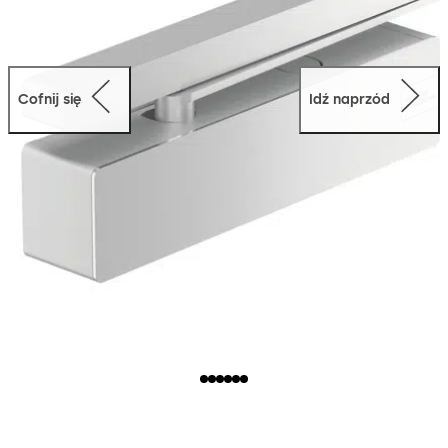
Cofnij się
Idź naprzód