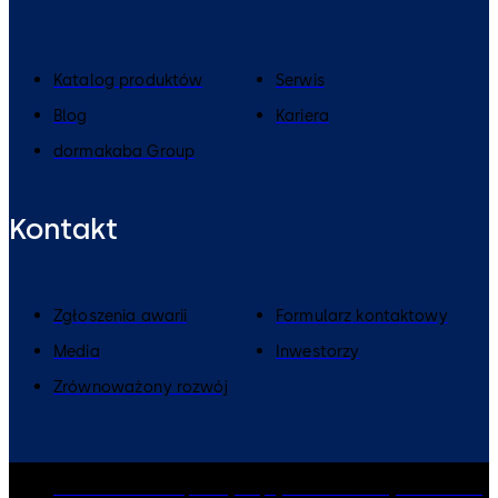
Katalog produktów
Serwis
Blog
Kariera
dormakaba Group
Kontakt
Zgłoszenia awarii
Formularz kontaktowy
Media
Inwestorzy
Zrównoważony rozwój
dormakaba Group
Polityka prywatności
Polityka Cookies