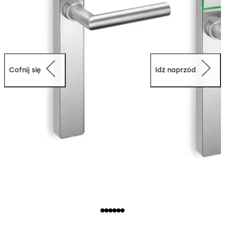
Cofnij się
Idź naprzód