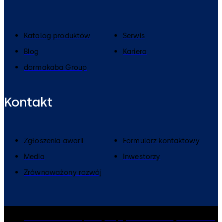
Katalog produktów
Serwis
Blog
Kariera
dormakaba Group
Kontakt
Zgłoszenia awarii
Formularz kontaktowy
Media
Inwestorzy
Zrównoważony rozwój
dormakaba Group
Polityka prywatności
Polityka Cookies