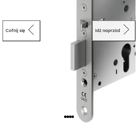
Cofnij się
Idź naprzód