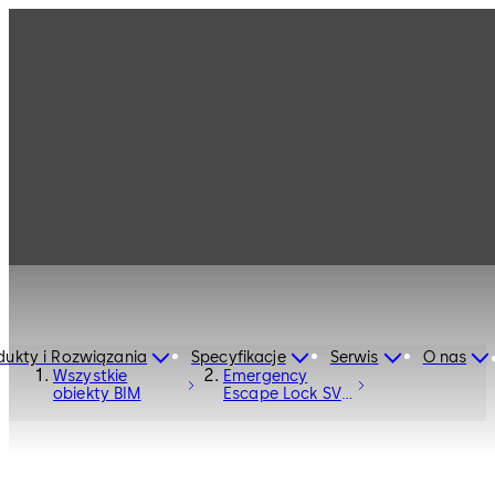
dukty i Rozwiązania
Specyfikacje
Serwis
O nas
Wszystkie
Emergency
obiekty BIM
Escape Lock SVP
series