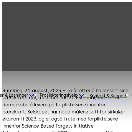
dormakaba når de første
bærekraftmålene etter to år i
sin femårsplan
Rümlang, 31. august, 2023 – To år etter å ha lansert sine
er & Løsninger
Prosjekteringshjelp
Kontakt & Support
bærekraftsmål, med mer enn 30 ESG-mål, fortsetter
dormakaba å levere på forpliktelsene innenfor
bærekraft. Selskapet har nådd målene satt for sirkulær
økonomi i 2023, og er også i rute med forpliktelsene
innenfor Science-Based Targets Initiative