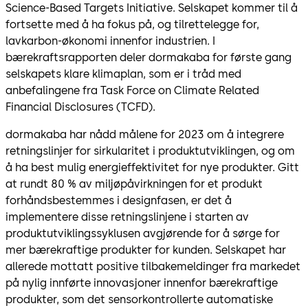
Science-Based Targets Initiative. Selskapet kommer til å
fortsette med å ha fokus på, og tilrettelegge for,
lavkarbon-økonomi innenfor industrien. I
bærekraftsrapporten deler dormakaba for første gang
selskapets klare klimaplan, som er i tråd med
anbefalingene fra Task Force on Climate Related
Financial Disclosures (TCFD).
dormakaba har nådd målene for 2023 om å integrere
retningslinjer for sirkularitet i produktutviklingen, og om
å ha best mulig energieffektivitet for nye produkter. Gitt
at rundt 80 % av miljøpåvirkningen for et produkt
forhåndsbestemmes i designfasen, er det å
implementere disse retningslinjene i starten av
produktutviklingssyklusen avgjørende for å sørge for
mer bærekraftige produkter for kunden. Selskapet har
allerede mottatt positive tilbakemeldinger fra markedet
på nylig innførte innovasjoner innenfor bærekraftige
produkter, som det sensorkontrollerte automatiske