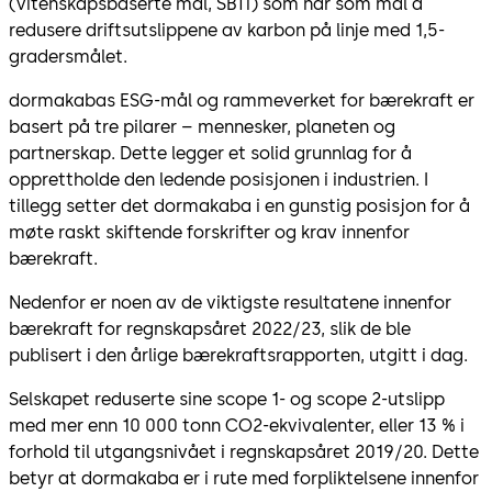
(vitenskapsbaserte mål, SBTi) som har som mål å
redusere driftsutslippene av karbon på linje med 1,5-
gradersmålet.
dormakabas ESG-mål og rammeverket for bærekraft er
basert på tre pilarer – mennesker, planeten og
partnerskap. Dette legger et solid grunnlag for å
opprettholde den ledende posisjonen i industrien. I
tillegg setter det dormakaba i en gunstig posisjon for å
møte raskt skiftende forskrifter og krav innenfor
bærekraft.
Nedenfor er noen av de viktigste resultatene innenfor
bærekraft for regnskapsåret 2022/23, slik de ble
publisert i den årlige bærekraftsrapporten, utgitt i dag.
Selskapet reduserte sine scope 1- og scope 2-utslipp
med mer enn 10 000 tonn CO2-ekvivalenter, eller 13 % i
forhold til utgangsnivået i regnskapsåret 2019/20. Dette
betyr at dormakaba er i rute med forpliktelsene innenfor