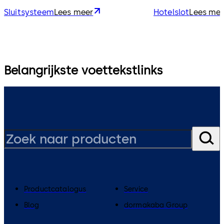
Sluitsysteem
Lees meer
Hotelslot
Lees me
Belangrijkste voettekstlinks
Productcatalogus
Service
Blog
dormakaba Group