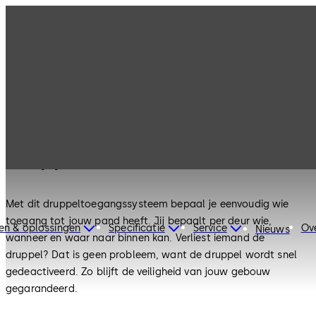
Druppellezer voor gebruikersvriendelijke
toegangscontrole
Toegangssysteem met
druppel
Met dit druppeltoegangssysteem bepaal je eenvoudig wie
toegang tot jouw pand heeft. Jij bepaalt per deur wie,
en & oplossingen
Specificatie
Service
Ov
Nieuws
wanneer en waar naar binnen kan. Verliest iemand de
druppel? Dat is geen probleem, want de druppel wordt snel
gedeactiveerd. Zo blijft de veiligheid van jouw gebouw
gegarandeerd.