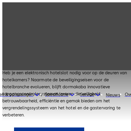
Sluit gastenkamers correct af met
hotelsloten
Hotelsloten
Heb je een elektronisch hotelslot nodig voor op de deuren van
hotelkamers? Naarmate de beveiligingseisen voor de
hotelbranche evolueren, blijft dormakaba innovatieve
toegangscontrolesystemen leveren die veiligheid,
en & oplossingen
Specificatie
Service
Ov
Nieuws
betrouwbaarheid, efficiëntie en gemak bieden om het
vergrendelingssysteem van het hotel en de gastervaring te
verbeteren.