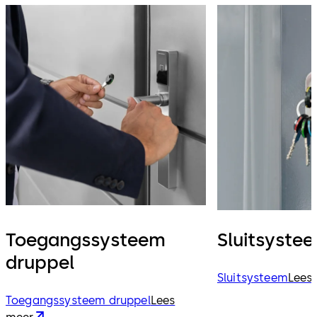
Toegangssysteem
Sluitsyste
druppel
Sluitsysteem
Lees
Toegangssysteem druppel
Lees