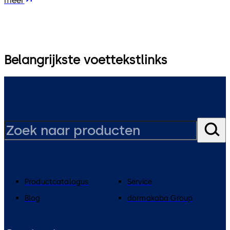
meer
Belangrijkste voettekstlinks
Productcatalogus
Service
Blog
dormakaba Group