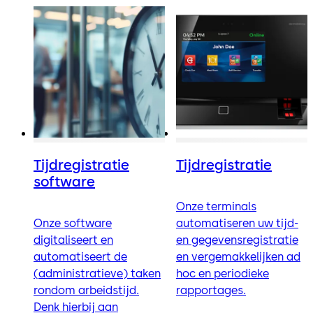
Tijdregistratie
Tijdregistratie
software
Onze terminals
Onze software
automatiseren uw tijd-
digitaliseert en
en gegevensregistratie
automatiseert de
en vergemakkelijken ad
(administratieve) taken
hoc en periodieke
rondom arbeidstijd.
rapportages.
Denk hierbij aan