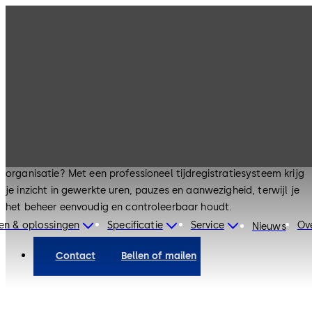
Investeer in een tijdregistratiesysteem
Tijdregistratie
Wil je tijd- en urenregistratie beter inrichten binnen jouw
organisatie? Met een professioneel tijdregistratiesysteem krijg
je inzicht in gewerkte uren, pauzes en aanwezigheid, terwijl je
het beheer eenvoudig en controleerbaar houdt.
en & oplossingen
Specificatie
Service
Ov
Nieuws
Contact
Bellen of mailen