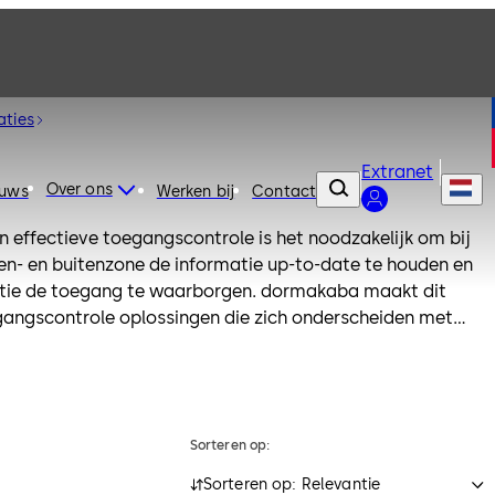
aties
Extranet
Over ons
euws
Werken bij
Contact
n effectieve toegangscontrole is het noodzakelijk om bij
en- en buitenzone de informatie up-to-date te houden en
satie de toegang te waarborgen. dormakaba maakt dit
gangscontrole oplossingen die zich onderscheiden met
ijk van de toepassing en het aantal gebruikers.
Sorteren op:
Sorteren op: Relevantie