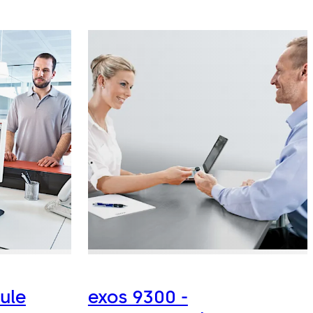
ule
exos 9300 -