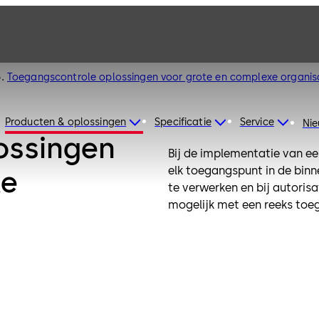
Toegangscontrole oplossingen voor grote en complexe organis
Producten & oplossingen
Specificatie
Service
Ni
ossingen
Bij de implementatie van ee
elk toegangspunt in de binn
xe
te verwerken en bij autori
mogelijk met een reeks toe
diverse kenmerken, afhankel