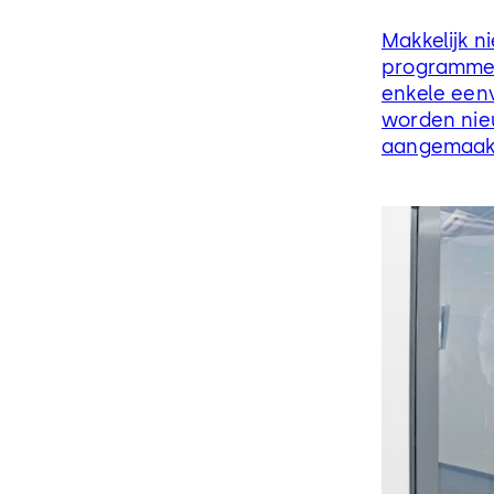
Makkelijk 
programmer
enkele een
worden ni
aangemaakt
passen ver