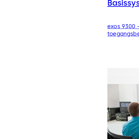
Basissy
exos 9300 –
toegangsb