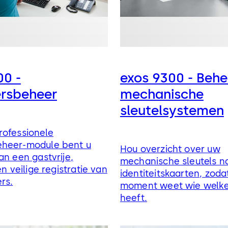
00 -
exos 9300 - Behe
rsbeheer
mechanische
sleutelsystemen
rofessionele
heer-module bent u
Hou overzicht over uw
an een gastvrije,
mechanische sleutels n
en veilige registratie van
identiteitskaarten, zoda
rs.
moment weet wie welke 
heeft.