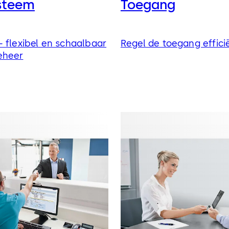
steem
Toegang
 flexibel en schaalbaar
Regel de toegang efficië
eheer