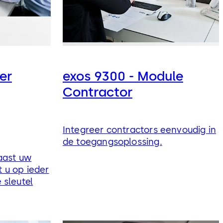
er
exos 9300 - Module
Contractor
Integreer contractors eenvoudig in
de toegangsoplossing.
aast uw
t u op ieder
sleutel