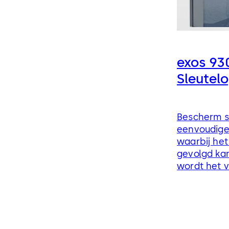
exos 93
Sleutel
Bescherm s
eenvoudige,
waarbij het
gevolgd ka
wordt het v
minimaal.