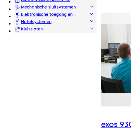
beveiligingsdeuren
Mechanische sluitsystemen
Elektronische toegang en
tijdregistratie
Hotelsystemen
Kluissloten
exos 93