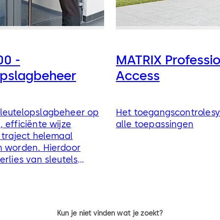
00 -
MATRIX Professio
opslagbeheer
Access
leutelopslagbeheer op
Het toegangscontroles
 efficiënte wijze
alle toepassingen
 traject helemaal
n worden. Hierdoor
erlies van sleutels
Kun je niet vinden wat je zoekt?