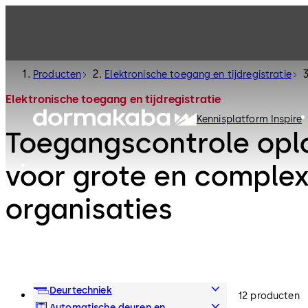
Producten
Elektronische toegang en tijdregistratie
Elektronische toegang en tijdregistratie
Kennisplatform Inspire
Toegangscontrole opl
voor grote en comple
organisaties
Deurtechniek
12 producten
Automatische deuren en