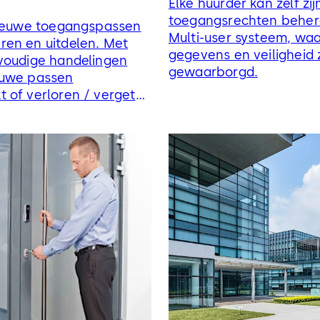
Elke huurder kan zelf zij
toegangsrechten beher
nieuwe toegangspassen
Multi-user systeem, waa
en en uitdelen. Met
gegevens en veiligheid z
voudige handelingen
gewaarborgd.
euwe passen
 of verloren / vergeten
vangen.