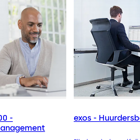
00 -
exos - Huurders
anagement