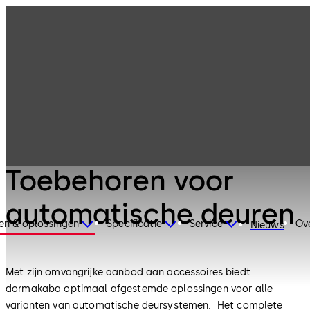
Automatische
Producten
deuren en
beveiligingsdeure
Toebehoren voor
n
automatische
deuren
Automatische deuren en beveiligingsdeuren
Toebehoren voor
automatische deuren
en & oplossingen
Specificatie
Service
Ov
Nieuws
Met zijn omvangrijke aanbod aan accessoires biedt
dormakaba optimaal afgestemde oplossingen voor alle
varianten van automatische deursystemen. Het complete