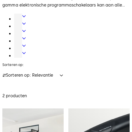
gamma elektronische programmaschakelaars kan aan alle
functionele wensen die aan automatische deuren gesteld
Deurtechniek
worden voldoen.
Automatische
deuren
Mechanische
en
sluitsystemen
Elektronische
beveiligingsdeuren
toegang
Hotelsystemen
en
Kluissloten
tijdregistratie
Sorteren op:
Sorteren op: Relevantie
2 producten