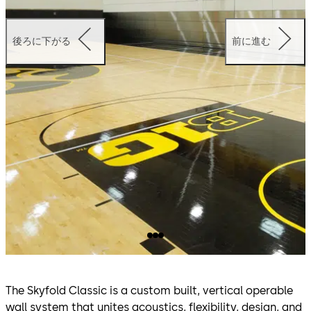
後ろに下がる
前に進む
The Skyfold Classic is a custom built, vertical operable
wall system that unites acoustics, flexibility, design, and