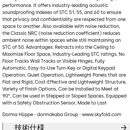
performance. It offers industry-leading acoustic
soundproofing indexes of STC 51, 55, and 60 to ensure
that privacy and confidentiality are respected from one
space to another. Also available with noise reduction,
the Classic NRC (noise reduction coefficient) reduces
ambient noise within spaces while still maintaining an
STC of 50. Advantages: Retracts into the Ceiling to
Maximize Floor Space, Industry-Leading STC ratings, No
Floor Tracks Wall Tracks or Visible Hinges, Fully
Automatic, Easy-to-Use Turn-Key or Digital Keypad
Operation, Quiet Operation, Lightweight Panels that are
Flat and Rigid, Cost-Effective and Lightweight Structure,
Variety of Finish Options, Can be Installed to Meet at
90°, Can be used in Stepped or Sloped Spaces, Equipped
with a Safety Obstruction Sensor, Made to Last
Dorma Hüppe - dormakaba Group - www.skyfold.com
技術仕様