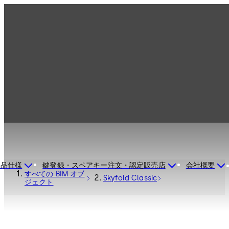
製品仕様
鍵登録・スペアキー注文・認定販売店
会社概要
すべての BIM オブ
Skyfold Classic
ジェクト