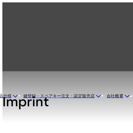
法的通知
品仕様
鍵登録・スペアキー注文・認定販売店
会社概要
Imprint