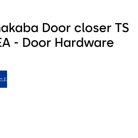
akaba Door closer TS
EA - Door Hardware
ード