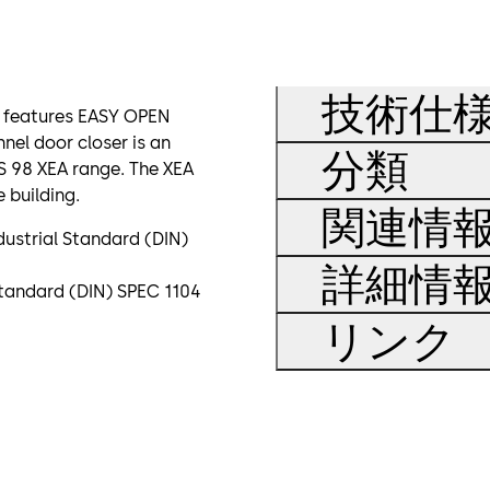
技術仕
rs features EASY OPEN
nel door closer is an
分類
S 98 XEA range. The XEA
 building.
関連情
dustrial Standard (DIN)
詳細情
tandard (DIN) SPEC 1104
リンク