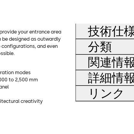
技術仕
 provide your entrance area
n be designed as outwardly
分類
e configurations, and even
ssible.
関連情
eration modes
詳細情
1,000 to 2,500 mm
anel
リンク
itectural creativity