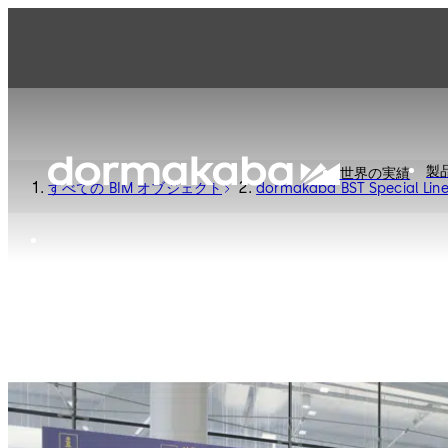
製
世界の実績
すべての BIM オブジェクト
dormakaba BST Special Line