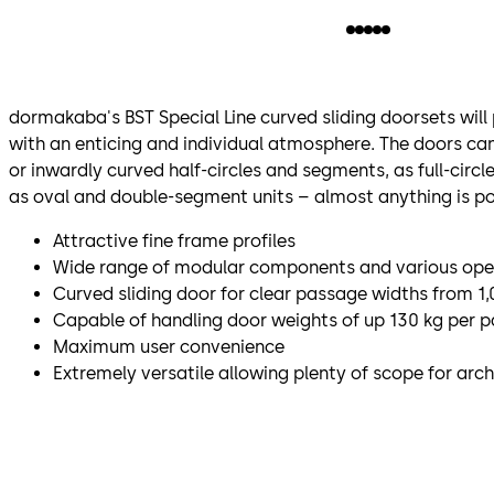
dormakaba's BST Special Line curved sliding doorsets will
with an enticing and individual atmosphere. The doors ca
or inwardly curved half-circles and segments, as full-circl
as oval and double-segment units – almost anything is po
Attractive fine frame profiles
Wide range of modular components and various op
Curved sliding door for clear passage widths from 
Capable of handling door weights of up 130 kg per p
Maximum user convenience
Extremely versatile allowing plenty of scope for arch