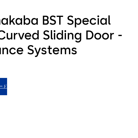
akaba BST Special
Curved Sliding Door -
ance Systems
ード