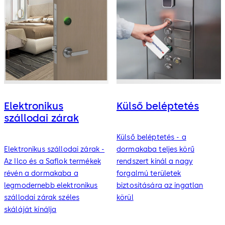
Elektronikus
Külső beléptetés
szállodai zárak
Külső beléptetés - a
Elektronikus szállodai zárak -
dormakaba teljes körű
Az Ilco és a Saflok termékek
rendszert kínál a nagy
révén a dormakaba a
forgalmú területek
legmodernebb elektronikus
biztosítására az ingatlan
szállodai zárak széles
körül
skáláját kínálja