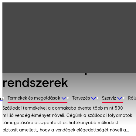
Szállodai
Termékeink
beléptető
rendszerek
Termékeink
Szállodai beléptető
rendszerek
Termékek és megoldások
Tervezés
Szerviz
Ról
ia
Szállodai termékeivel a dormakaba évente több mint 500
millió vendég élményét növeli. Cégünk a szállodai folyamatok
támogatására összpontosít és hatékonyabb működést
biztosít amellett, hogy a vendégek elégedettségét növeli a