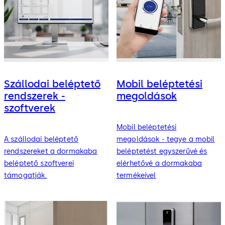
Szállodai beléptető
Mobil beléptetési
rendszerek -
megoldások
szoftverek
Mobil beléptetési
A szállodai beléptető
megoldások - tegye a mobil
rendszereket a dormakaba
beléptetést egyszerűvé és
beléptető szoftverei
elérhetővé a dormakaba
támogatják.
termékeivel