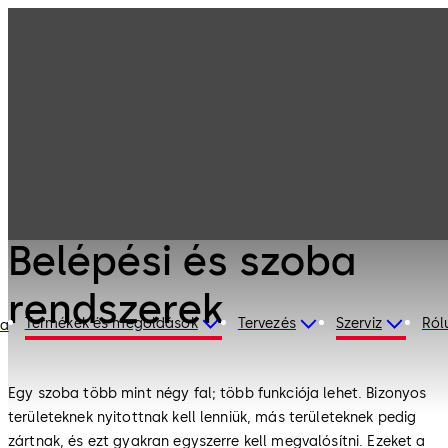
Beltéri üvegfal
Termékeink
rendszerek
Belépési és
szoba rendszerek
Beltéri üvegfal rendszerek
Belépési és szoba
rendszerek
Termékek és megoldások
Tervezés
Szerviz
Ról
ia
Egy szoba több mint négy fal; több funkciója lehet. Bizonyos
területeknek nyitottnak kell lenniük, más területeknek pedig
zártnak, és ezt gyakran egyszerre kell megvalósítni. Ezeket a