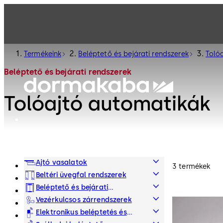
Termékeink
Beléptető és bejárati rendszerek
Toló
Beléptető és bejárati rendszerek
Tolóajtó automatikák
Ajtó vasalatok
3 termékek
Beltéri üvegfal rendszerek
Beléptető és bejárati
rendszerek
Vezérkulcsos zárrendszerek
Elektronikus beléptetés és