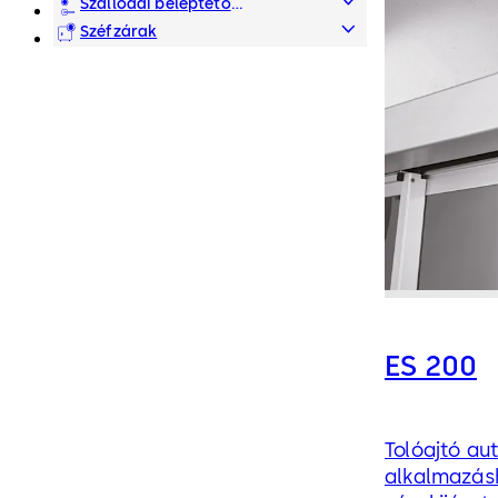
adatkezelés
Szállodai beléptető
rendszerek
Széfzárak
ES 200
Tolóajtó a
alkalmazás