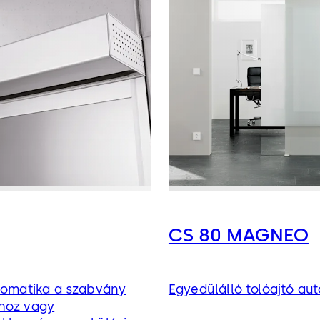
CS 80 MAGNEO
utomatika a szabvány
Egyedülálló tolóajtó au
hoz vagy