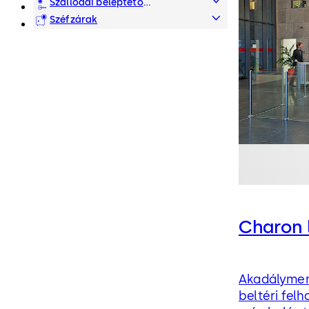
adatkezelés
Szállodai beléptető
rendszerek
Széfzárak
Charon 
Akadálymen
beltéri fel