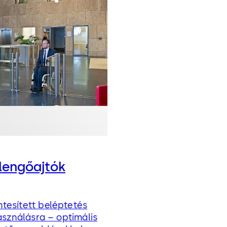
lengőajtók
tesített beléptetés
használásra – optimális