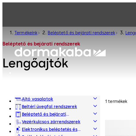
Termékeink
Beléptető és bejárati rendszerek
Leng
Beléptető és bejárati rendszerek
Lengőajtók
Ajtó vasalatok
1 termékek
Beltéri üvegfal rendszerek
Beléptető és bejárati
rendszerek
Vezérkulcsos zárrendszerek
Elektronikus beléptetés és