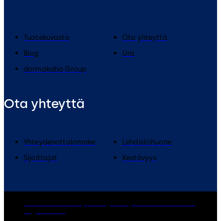
Tuotekuvasto
Ota yhteyttä
Blog
Ura
dormakaba Group
Ota yhteyttä
Yhteydenottolomake
Lehdistöhuone
Sijoittajat
Kestävyys
dormakaba Group
Privacy Policy
Cookies
Disclaimer
Legal notice