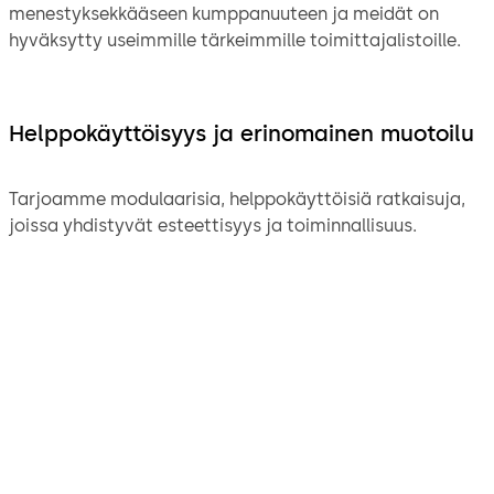
menestyksekkääseen kumppanuuteen ja meidät on
hyväksytty useimmille tärkeimmille toimittajalistoille.
Helppokäyttöisyys ja erinomainen muotoilu
Tarjoamme modulaarisia, helppokäyttöisiä ratkaisuja,
joissa yhdistyvät esteettisyys ja toiminnallisuus.
"dormakaban
lukitusjärjestelmä ja
automaattiset
ovijärjestelmät toimivat