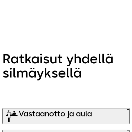
Boutique Hotel Moselgarten -hotellin omistaja,
Saksa
Ratkaisut yhdellä
silmäyksellä
Vastaanotto ja aula