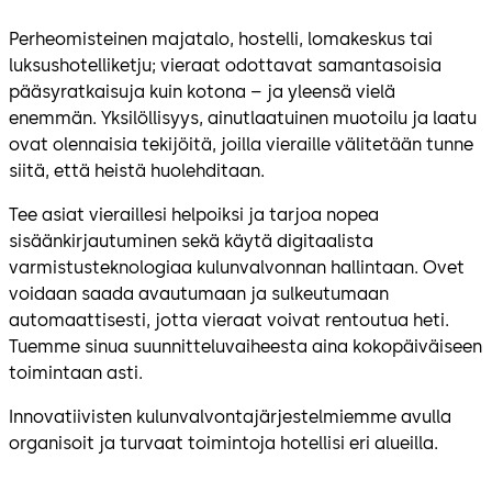
Perheomisteinen majatalo, hostelli, lomakeskus tai
luksushotelliketju; vieraat odottavat samantasoisia
pääsyratkaisuja kuin kotona – ja yleensä vielä
enemmän. Yksilöllisyys, ainutlaatuinen muotoilu ja laatu
ovat olennaisia tekijöitä, joilla vieraille välitetään tunne
siitä, että heistä huolehditaan.
Tee asiat vieraillesi helpoiksi ja tarjoa nopea
sisäänkirjautuminen sekä käytä digitaalista
varmistusteknologiaa kulunvalvonnan hallintaan. Ovet
voidaan saada avautumaan ja sulkeutumaan
automaattisesti, jotta vieraat voivat rentoutua heti.
Tuemme sinua suunnitteluvaiheesta aina kokopäiväiseen
toimintaan asti.
Innovatiivisten kulunvalvontajärjestelmiemme avulla
organisoit ja turvaat toimintoja hotellisi eri alueilla.