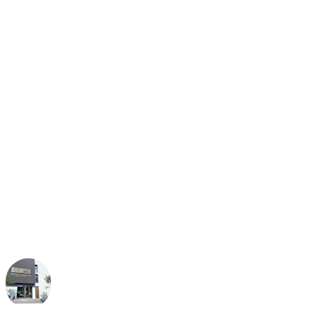
moitteettomasti.
Kulunvalvontaratkaisut
tarjoavat mukavuutta,
muotoilua ja luotettavaa
toimivuutta, jotka parantavat
vieraiden viihtyvyyttä
hotellissamme."
Jan Abbruzzino