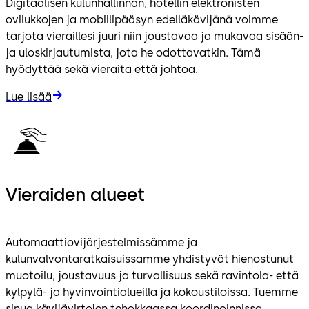
Digitaalisen kulunhallinnan, hotellin elektronisten
ovilukkojen ja mobiilipääsyn edelläkävijänä voimme
tarjota vieraillesi juuri niin joustavaa ja mukavaa sisään-
ja uloskirjautumista, jota he odottavatkin. Tämä
hyödyttää sekä vieraita että johtoa.
Lue lisää
Vieraiden alueet
Automaattiovijärjestelmissämme ja
kulunvalvontaratkaisuissamme yhdistyvät hienostunut
muotoilu, joustavuus ja turvallisuus sekä ravintola- että
kylpylä- ja hyvinvointialueilla ja kokoustiloissa. Tuemme
sinua kävijävirtojen tehokkaassa koordinoinnissa.