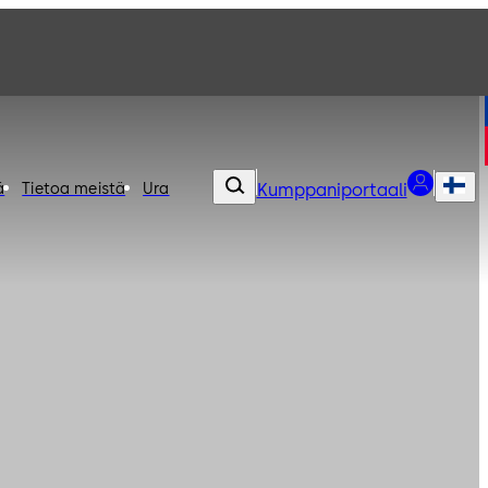
ä
Tietoa meistä
Ura
Kumppaniportaali