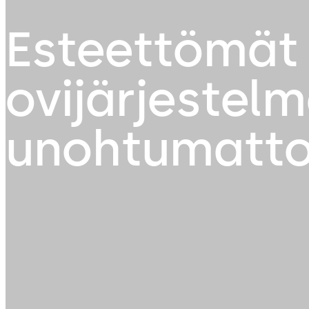
Esteettömät 
ovijärjestel
unohtumatto