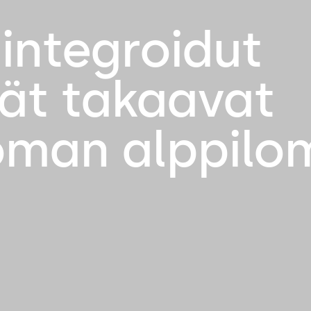
integroidut
mät takaavat
man alppilo