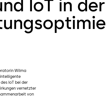
nd IoT in der
tungsoptimie
eratorin Wilma
ntelligente
 des IoT bei der
irkungen vernetzter
Zusammenarbeit von