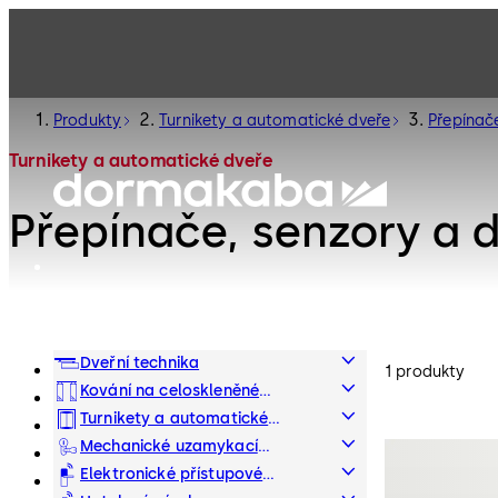
Produkty
Turnikety a automatické dveře
Přepínač
Turnikety a automatické dveře
Přepínače, senzory a 
Dveřní technika
1 produkty
Kování na celoskleněné
interiérové systémy
Turnikety a automatické
dveře
Mechanické uzamykací
systémy
Elektronické přístupové