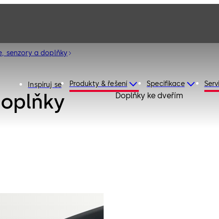
e, senzory a doplňky
Produkty & řešení
Specifikace
Serv
Inspiruj se
doplňky
Doplňky ke dveřím