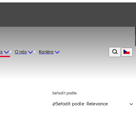
is
O nás
Kariéra
Seřadit podle:
Seřadit podle: Relevance