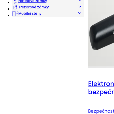
systémy
Hotelové zámky
Trezorové zámky
Mobilní stěny
Elektron
bezpečn
Bezpečnost