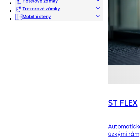
systémy
Hotelové zámky
Trezorové zámky
Mobilní stěny
ST FLEX
Automatick
úzkými rámy