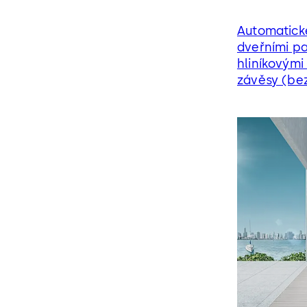
Automatick
dveřními pa
hliníkovým
závěsy (be