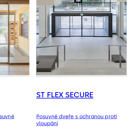
ST FLEX SECURE
osuvné
Posuvné dveře s ochranou proti
vloupání