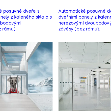
é posuvné dveře s
Automatické posuvné d
nely z kaleného skla a s
dveřními panely z kalen
i bodovými
nerezovými dvoubodov
z rámu).
závěsy (bez rámu).