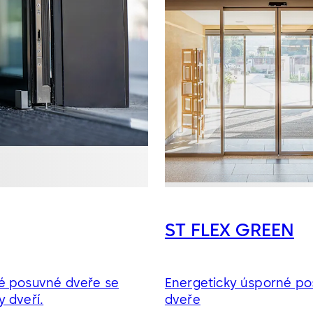
ST FLEX GREEN
é posuvné dveře se
Energeticky úsporné p
 dveří.
dveře