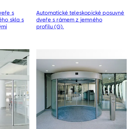
veře s
Automatické teleskopické posuvné
ého skla s
dveře s rámem z jemného
ými
profilu (G).