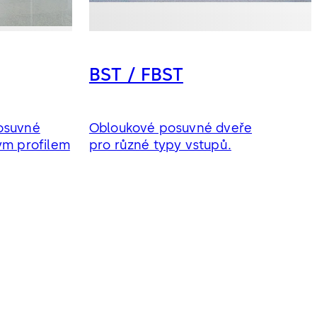
BST / FBST
osuvné
Obloukové posuvné dveře
ým profilem
pro různé typy vstupů.