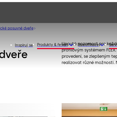
cké posuvné dveře
Upoutá pozornost pro každ
Produkty & řešení
Specifikace
Serv
Inspiruj se
profilovým systémem FLEX. V
dveře
provedení, se zlepšeným te
realizovat různé možnosti.
dveří.