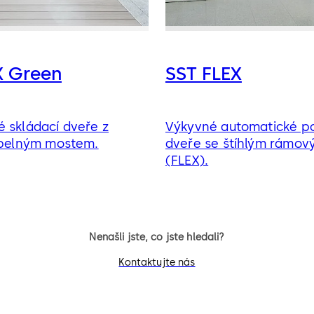
X Green
SST FLEX
 skládací dveře z
Výkyvné automatické p
tepelným mostem.
dveře se štíhlým rámov
(FLEX).
Nenašli jste, co jste hledali?
Kontaktujte nás