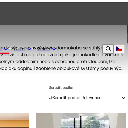
ou fasádu: posuvné dveře dormakaba se štíhlým
is
O nás
Kariéra
 závislosti na požadavcích jako jednokřídlé a dvoukřídlé
pelným oddělením nebo s ochranou proti vloupání, lze
 Nabídku doplňují zaoblené obloukové systémy posuvných
Seřadit podle:
Seřadit podle: Relevance