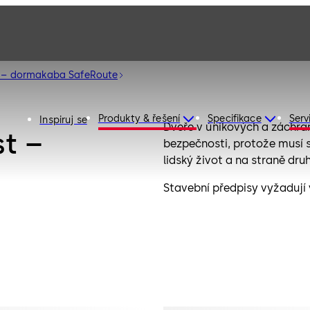
t – dormakaba SafeRoute
Produkty & řešení
Specifikace
Serv
Inspiruj se
Dveře v únikových a záchra
t –
bezpečnosti, protože musí 
lidský život a na straně dr
Stavební předpisy vyžadují 
vnějších pomůcek. Pojišťovn
zajištění proti neoprávněné
SafeRoute je modulární bez
systémově kombinuje tyto 
Požadavky na dveře v úniko
funkce a možnosti pro zabez