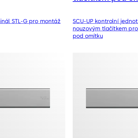
Ve spojení se samozamykac
související s pojištěním - p
minál STL-G pro montáž
SCU-UP kontrolní jednot
nouzovým tlačítkem pr
pod omítku