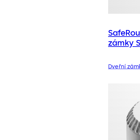
SafeRout
zámky S
Dveřní zám