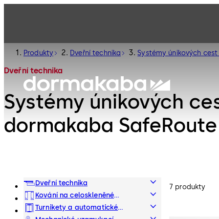
Produkty
Dveřní technika
Systémy únikových ces
Dveřní technika
Systémy únikových ces
dormakaba SafeRoute
Dveřní technika
7 produkty
Kování na celoskleněné
interiérové systémy
Turnikety a automatické