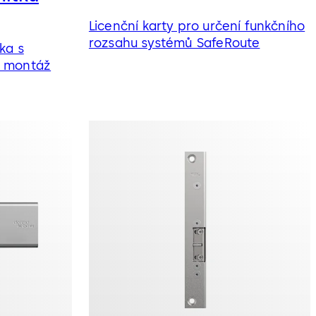
ími panikovými zámky se automaticky zřizuje zámek
ro zvýšenou ochranu proti vloupání.
Licenční karty pro určení funkčního
rozsahu systémů SafeRoute
ka s
o montáž