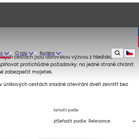
is
O nás
Kariéra
nných cestách jsou obrovskou výzvou z hlediska
splňovat protichůdné požadavky: na jedné straně chránit
uhé zabezpečit majetek.
v únikových cestách snadné otevírání dveří zevnitř bez
y, policie i operátoři přitom požadují co nejbezpečnější
mu vniknutí.
Seřadit podle:
pečnostní systém pro záchranné a únikové cesty, který
protichůdné požadavky.
Seřadit podle: Relevance
vých cestách jsou různorodé. SafeRoute nabízí komplexní
pečení únikových cest a zároveň flexibilní a modulární