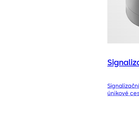
Signaliz
Signalizačn
únikové ce