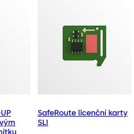
dnoduchého dodatečného vybavení dveří přes bezpečné
 instalaci komplexních systémů únikových cest s
a ovládáním pomocí softwaru pro správu dveří nebo
ípadě poplachu
bezpečí se pomocí nouzového tlačítka nebo externího
 kouřový hlásič) aktivuje alarm, který je signalizován
ípadě potřeby může být také předán do nadřízeného
 systémy SafeRoute automaticky uzamknou dveře
-UP
SafeRoute licenční karty
vné zamknutí není možné, sledování otevřených dveří
ovým
SLI
mítku