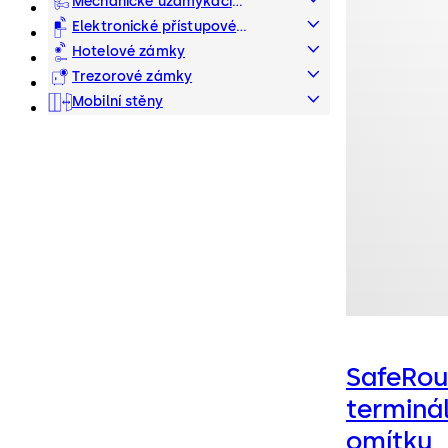
dveře
Mechanické uzamykací
systémy
Elektronické přístupové
systémy
Hotelové zámky
Trezorové zámky
Mobilní stěny
SafeRou
terminá
omítku