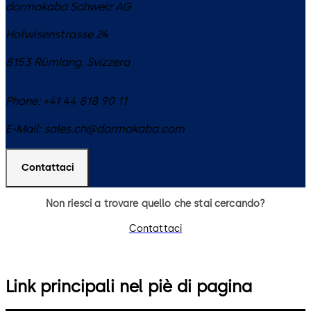
dormakaba Schweiz AG
Hofwisenstrasse 24
8153
Rümlang
,
Svizzera
Phone:
+41 44 818 90 11
E-Mail:
sales.ch@dormakaba.com
Contattaci
Non riesci a trovare quello che stai cercando?
Contattaci
Link principali nel piè di pagina