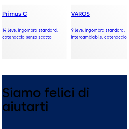
Primus C
VAROS
14 leve, ingombro standard,
9 leve, ingombro standard,
catenaccio senza scatto
intercambiabile, catenaccio
Siamo felici di
aiutarti