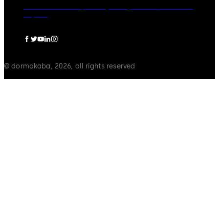
dormakaba Group
Privacy Policy
Cookies
Disclaimer
Imprint
© dormakaba, 2026, all rights reserved