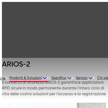
Controllo
Prodotti
accessi
Tecnologie e
ARIOS-2
funzioni principali
ARIOS-2
Prodotti & Soluzioni
Specifico
Servizo
Chi s
ione
Il concetto di sicurezza ARIOS-2 garantisce applicazioni
RFID sicure in modo permanente durante l’intero ciclo di
vita delle vostre soluzioni per l’accesso e la registrazione
orari. dormakaba offre ulteriori meccanismi sofisticati
rispetto alle comuni soluzioni MIFARE, rendendo il vostro