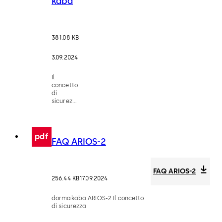
kaba
381.08 KB
3.09.2024
Il
concetto
di
sicurezza
per il
vostro
sistema
di
pdf
FAQ ARIOS-2
controllo
accessi
con
MIFARE®.
FAQ ARIOS-2
256.44 KB
17.09.2024
dormakaba ARIOS-2 Il concetto
di sicurezza