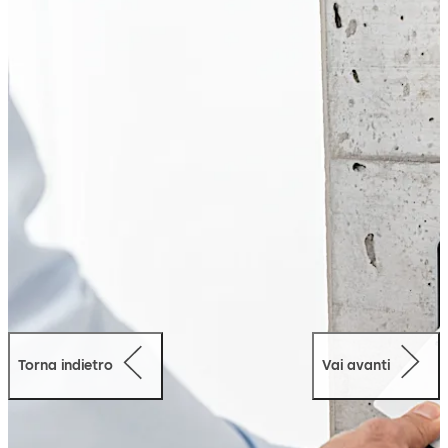
controllo degli accessi e la registrazione orari ancora
più sicuri.
Con ARIOS-2 non sono più necessarie elaborate misure
di sicurezza per mantenere segrete le chiavi impianto, in
quanto il sistema funziona con chiavi non leggibili.
ARIOS-2 consente inoltre di memorizzare le chiavi dati in
modo sicuro e semplice, evitando così la divulgazione o
la manipolazione inavvertita.
In questo modo, proteggete il vostro sistema
interamente, dai componenti di sistema fino alla singola
scheda ID, a partire dalla messa in funzione, passando
per l’utilizzo corrente, fino alla manutenzione e ai
processi d’ordine delle schede.
Torna indietro
Vai avanti