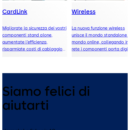
CardLink
Wireless
Migliorate la sicurezza dei vostri
La nuova funzione wireless
componenti stand alone,
unisce il mondo standalone a
aumentate l’efficienza,
mondo online, collegando in
risparmiate costi di cablaggio
rete i componenti porta digita
ed assicurate comodità
all’utente.
Siamo felici di
aiutarti