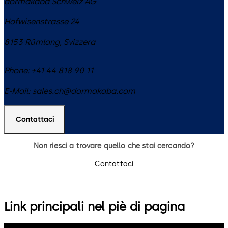
dormakaba Schweiz AG
Hofwisenstrasse 24
8153
Rümlang
,
Svizzera
Phone:
+41 44 818 90 11
E-Mail:
sales.ch@dormakaba.com
Contattaci
Non riesci a trovare quello che stai cercando?
Contattaci
Link principali nel piè di pagina