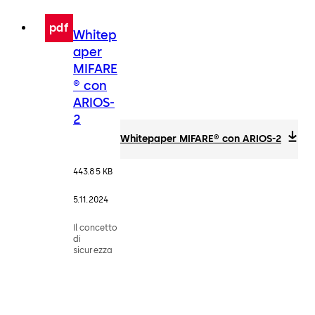
pdf
Whitep
aper
MIFARE
® con
ARIOS-
2
Whitepaper MIFARE® con ARIOS-2
443.85 KB
5.11.2024
Il concetto
di
sicurezza