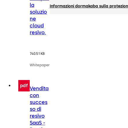
la
Informazioni dormakaba sulla protezione 
soluzio
ne
cloud
resivo.
740.51 KB
Whitepaper
pdf
Vendita
con
succes
so di
resivo
SaaS -