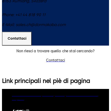
8153
Rümlang
,
Svizzera
Phone:
+41 44 818 90 11
E-Mail:
sales.ch@dormakaba.com
Contattaci
Non riesci a trovare quello che stai cercando?
Contattaci
Link principali nel piè di pagina
dormakaba Group
Privacy Policy
Cookies
Disclaimer
Imprint