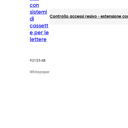
con
sistemi
Controllo accessi resivo - estensione con
di
cassett
e per le
lettere
921.55 KB
Whitepaper