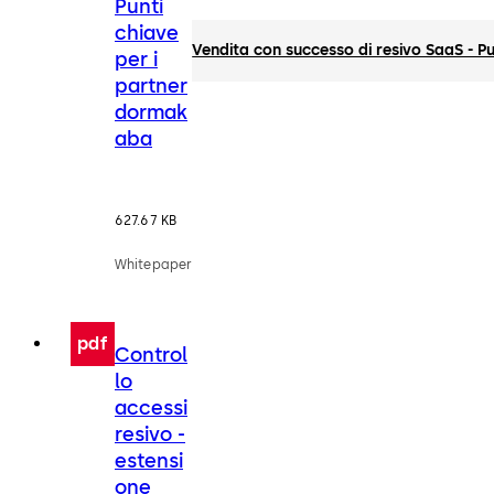
Punti
chiave
Vendita con successo di resivo SaaS - P
per i
partner
dormak
aba
627.67 KB
Whitepaper
pdf
Control
lo
accessi
resivo -
estensi
one