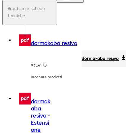
Brochure e schede
tecniche
pdf
dormakaba resivo
dormakaba resivo
935.41 KB
Brochure prodotti
pdf
dormak
aba
resivo -
Estensi
one