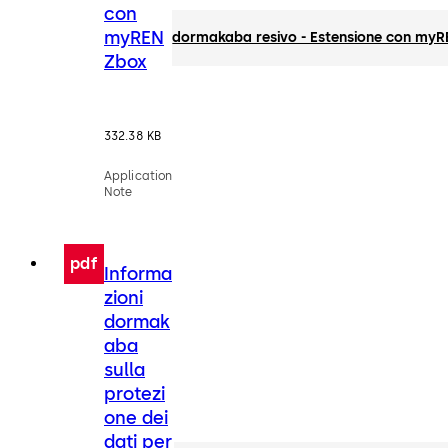
con
myREN
dormakaba resivo - Estensione con my
Zbox
332.38 KB
Application
Note
pdf
Informa
zioni
dormak
aba
sulla
protezi
one dei
dati per