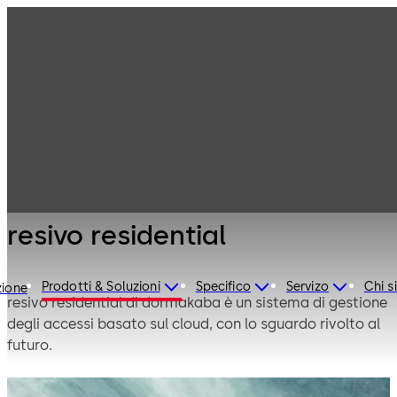
Controllo
Prodotti
accessi
Soluzioni di
resivo residential
controllo accessi
per microimprese
e residenziali
resivo residential
Prodotti & Soluzioni
Specifico
Servizo
Chi 
zione
resivo residential di dormakaba è un sistema di gestione
degli accessi basato sul cloud, con lo sguardo rivolto al
futuro.
È in grado di offrire agli amministratori, ai proprietari di