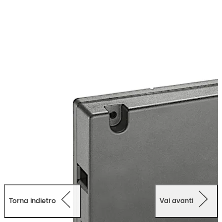
elettronico degli accessi* con la serratura per
armadietti dormakaba: non metterete al sicuro
solamente le vostre porte, ma impedirete anche
l’accesso a documenti importanti, oggetti di valore o
altri materiali. Tenere semplicemente la scheda sulla
porta dell’armadio. Nel momento in cui appare una luce
verde a LED la porta si apre automaticamente. Per
chiudere spingere semplicemente la porta, e la serratura
si blocca di nuovo.
*) Condizione: deve essere disponibile dormakaba evolo
Manager o exos Sistema di Accesso
Torna indietro
Vai avanti