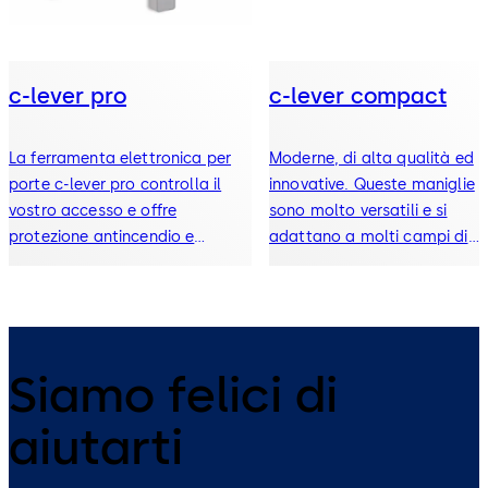
c-lever pro
c-lever compact
La ferramenta elettronica per
Moderne, di alta qualità ed
porte c-lever pro controlla il
innovative. Queste maniglie
vostro accesso e offre
sono molto versatili e si
protezione antincendio e
adattano a molti campi di
antieffrazione, nonché soluzioni
applicazione.
per le vie di fuga e di soccorso.
Siamo felici di
aiutarti