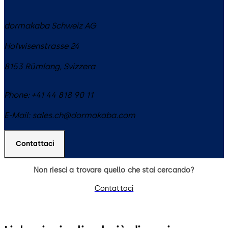
dormakaba Schweiz AG
Hofwisenstrasse 24
8153
Rümlang
,
Svizzera
Phone:
+41 44 818 90 11
E-Mail:
sales.ch@dormakaba.com
Contattaci
Non riesci a trovare quello che stai cercando?
Contattaci