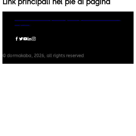
Link principali nel piè di pagina
dormakaba Group
Privacy Policy
Cookies
Disclaimer
Imprint
© dormakaba, 2026, all rights reserved