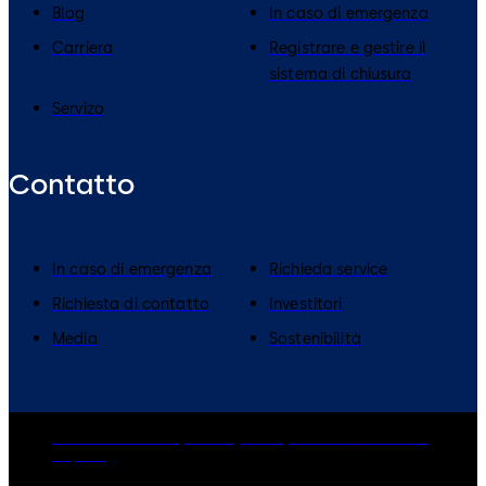
Blog
In caso di emergenza
Carriera
Registrare e gestire il
sistema di chiusura
Servizo
Contatto
In caso di emergenza
Richieda service
Richiesta di contatto
Investitori
Media
Sostenibilità
dormakaba Group
Privacy Policy
Cookies
Disclaimer
Imprint