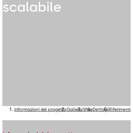
scalabile
Informazioni del progetto
Galleria
Sfide
Dettagli
Riferimenti 