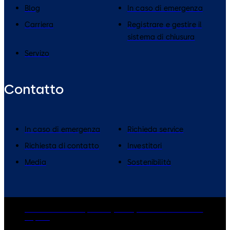
Blog
In caso di emergenza
Carriera
Registrare e gestire il
sistema di chiusura
Servizo
Contatto
In caso di emergenza
Richieda service
Richiesta di contatto
Investitori
Media
Sostenibilità
dormakaba Group
Privacy Policy
Cookies
Disclaimer
Imprint