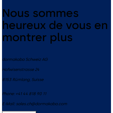
Nous sommes
heureux de vous en
montrer plus
dormakaba Schweiz AG
Hofwisenstrasse 24
8153
Rümlang
,
Suisse
Phone:
+41 44 818 90 11
E-Mail:
sales.ch@dormakaba.com