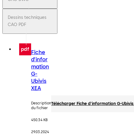
Dessins techniques
CAO PDF
pdf
Fiche
d’infor
mation
G-
Ubivis
XEA
Description
Télécharger Fiche d’information G-Ubivi
du fichier
450.34 KB
29.03.2024