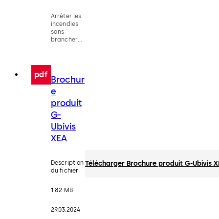
Arrêter les
incendies
sans
brancher
le courant
pdf
Brochur
e
produit
G-
Ubivis
XEA
Description
Télécharger Brochure produit G-Ubivis 
du fichier
1.82 MB
29.03.2024