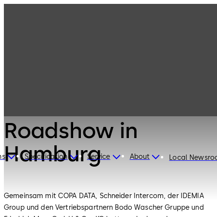
dormakaba KRITIS
Roadshow in
Hamburg
ns
Specification
Service
About
Local Newsr
Gemeinsam mit COPA DATA, Schneider Intercom, der IDEMIA
Group und den Vertriebspartnern Bodo Wascher Gruppe und