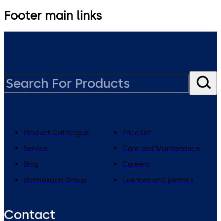
Footer main links
Product Catalogue
Price List
Service
Care and Maintenance
Blog
Careers
dormakaba Group
Licences and permits
Contact