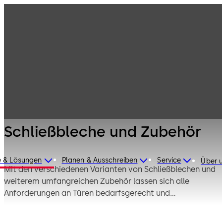
Sicherungstechni
Produkte
Türtechnik
k
Schließbleche
und Zubehör
Schließbleche und Zubehör
e & Lösungen
Planen & Ausschreiben
Service
Über 
Mit den verschiedenen Varianten von Schließblechen und
weiterem umfangreichen Zubehör lassen sich alle
Anforderungen an Türen bedarfsgerecht und
komfortabel umsetzen.