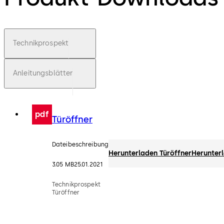
Technikprospekt
Anleitungsblätter
pdf
Türöffner
Dateibeschreibung
Herunterladen Türöffner
Herunter
3.05 MB
25.01.2021
Technikprospekt
Türöffner