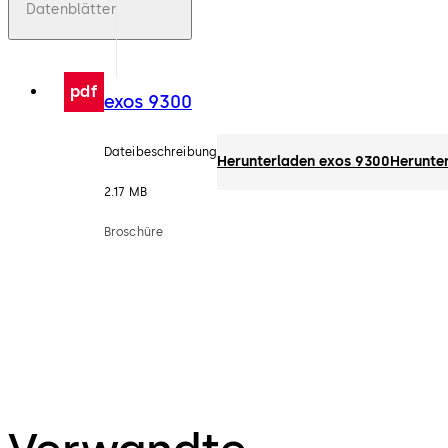
Datenblätter
pdf
exos 9300
Dateibeschreibung
Herunterladen exos 9300
Herunte
2.17 MB
Broschüre