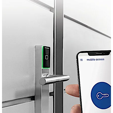
Schnell:
Persönliche Schlüsselübergaben sind
unnötig – Nutzer erhalten den digitalen Schlüssel
sofort aufs Smartphone und öffnen die Tür per App.
Sicher:
Die Übertragung erfolgt End-to-End
verschlüsselt. Da zudem die Zutrittsdaten selbst
verschlüsselt sind, kann das Smartphone darauf
nicht zugreifen.
Komfortabel:
Versenden Sie digitale Schlüssel über
das Mobilfunknetz und passen Sie flexibel an, wer
wie lange und wohin Zugang hat.
Nutzerfreundlich:
Dank unserer speziellen TapGo
Technologie reicht es, die Mobile Access App
innerhalb von Gebäuden nur einmal zu starten.
Danach läuft sie im Hintergrund, so dass sich alle
Türen, Gates und Schranken bequem öffnen lassen
(digital key pro).
Zeit- und kosteneffizient:
Durch smarte digitale
Prozesse können Sie Zeit und Geld sparen und neue