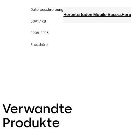
Dateibeschreibung
Herunterladen Mobile Access
Heru
809.17 KB
29.08.2023
Broschüre
Verwandte
Produkte