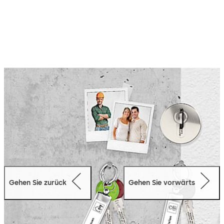
sperren.
Diese Funktion ist ideal für die Bauphase im Wohnbau,
wo Werte geschützt und Zugang für Lieferfirmen
gewährleistet werden müssen.
Durch einmaliges Umsperren des Zylinders mit einem
speziellen Umsperrschlüssel erlischt die Berechtigung
des Bauzeitschlüssels. Der Umsperrschlüssel muss nach
dem Umsperren aller Zylinder vernichtet werden. Diese
Funktion hat den Vorteil, dass während der Bauzeit keine
provisorische Schließanlage erforderlich ist.
Die Funktion „Bauzeit“ ist bei allen Kaba Schließanlagen
in Kombination mit anderen Zusatzfunktionen erhältlich.
Gehen Sie zurück
Gehen Sie vorwärts