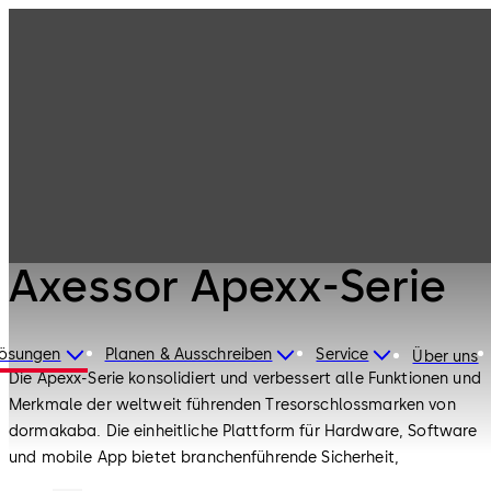
Hochsicherheitss
Produkte
chlösser
Axessor Apexx-
Serie
Hochsicherheitsschlösser
Axessor Apexx-Serie
Lösungen
Planen & Ausschreiben
Service
Über uns
Die Apexx-Serie konsolidiert und verbessert alle Funktionen und
Merkmale der weltweit führenden Tresorschlossmarken von
dormakaba. Die einheitliche Plattform für Hardware, Software
und mobile App bietet branchenführende Sicherheit,
unerreichten Komfort und echte Kosteneinsparungen, um die