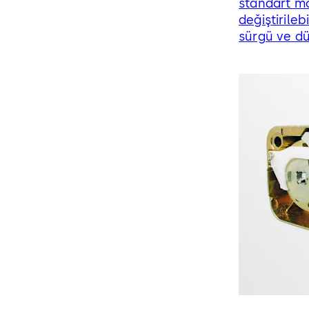
standart mo
değiştirilebi
sürgü ve d