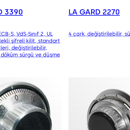
D 3390
LA GARD 2270
ECB-S, VdS-Sınıf 2, UL
4 çark, değiştirilebilir, sü
kli şifreli kilit, standart
ri, değiştirilebilir,
li, döküm sürgü ve düşme