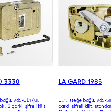
D 3330
LA GARD 1985
bağlı: VdS-Cl.1 (UL
UL1, isteğe bağlı: VdS-Sı
k) 3 çarklı şifreli kilit,
çarklı şifreli kilit, stand