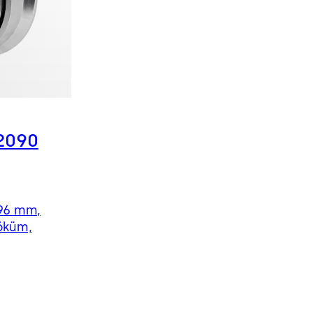
2090
 96 mm,
öküm,