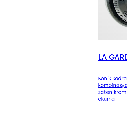
LA GARD
Konik kadra
kombinasyo
saten krom
okuma