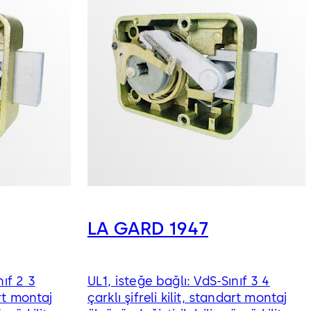
LA GARD 1947
nıf 2 3
UL1, isteğe bağlı: VdS-Sınıf 3 4
art montaj
çarklı şifreli kilit, standart montaj