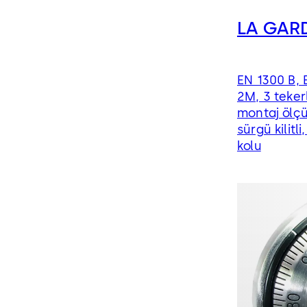
LA GAR
EN 1300 B, 
2M, 3 tekerle
montaj ölçüle
sürgü kilit
kolu