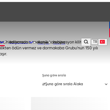
ercih ediyorsanız, mekanik kombinasyon kilitlerimizi
TR
Hakkımızda
Kariyer
İletişim
venlikten ödün vermez ve dormakaba Grubu’nun 150 yılı
aşır.
Şuna göre sırala
Şuna göre sırala Alaka