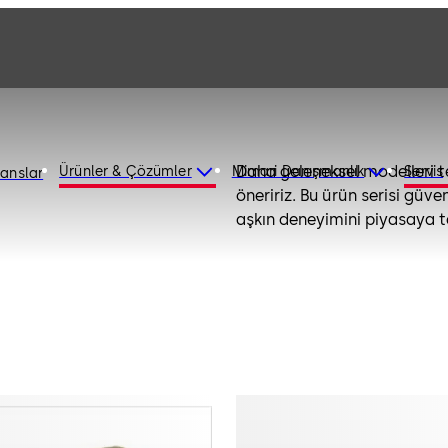
Daha geleneksel modelleri t
Ürünler & Çözümler
Mimari Danışmanlık
Servis
ranslar
öneririz. Bu ürün serisi gü
aşkın deneyimini piyasaya t