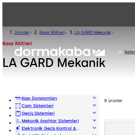
Ürünler
Kasa Kilitleri
LA GARD Mekanik
Kasa Kilitleri
Refe
LA GARD Mekanik
Kapı Donanımları
8 ürünler
Cam Sistemleri
Geçiş Sistemleri
Mekanik Anahtar Sistemleri
Elektronik Geçiş Kontrol &