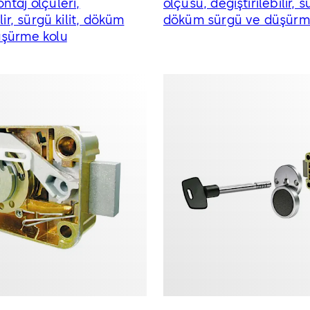
ntaj ölçüleri,
ölçüsü, değiştirilebilir, sü
lir, sürgü kilit, döküm
döküm sürgü ve düşürm
üşürme kolu