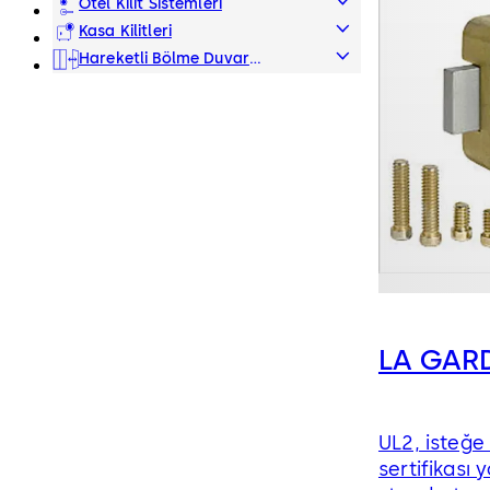
Veri
Otel Kilit Sistemleri
Kasa Kilitleri
Hareketli Bölme Duvar
Sistemleri
LA GAR
UL2, isteğe 
sertifikası yo