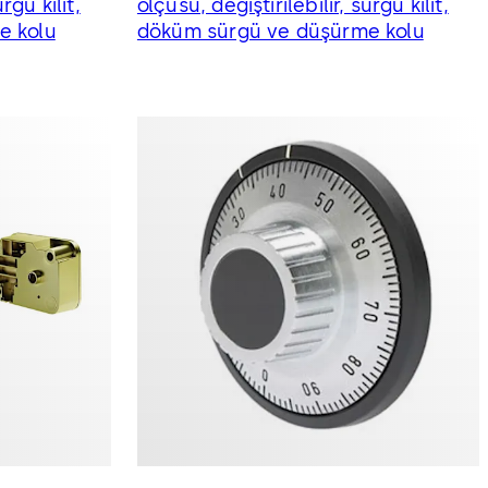
rgü kilit,
ölçüsü, değiştirilebilir, sürgü kilit,
e kolu
döküm sürgü ve düşürme kolu