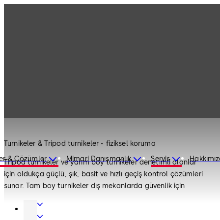
Ürünler
Geçiş Sistemleri
Turnikeler
Geçiş Sistemleri
Turnikeler
Turnikeler & Tripod turnikeler - fiziksel koruma
er & Çözümler
Mimari Danışmanlık
Servis
Hakkımı
Tripod turnikeler ve yarım boy turnikeler denetimli alanlar
için oldukça güçlü, şık, basit ve hızlı geçiş kontrol çözümleri
sunar. Tam boy turnikeler dış mekanlarda güvenlik için
elverişlidir. Hava koşullarına dayanıklı, güçlü ve çok yönlü olup
Kapı
yığılmalara karşı üst düzey koruma sunar. Bu sayede,
Donanımları
Cam