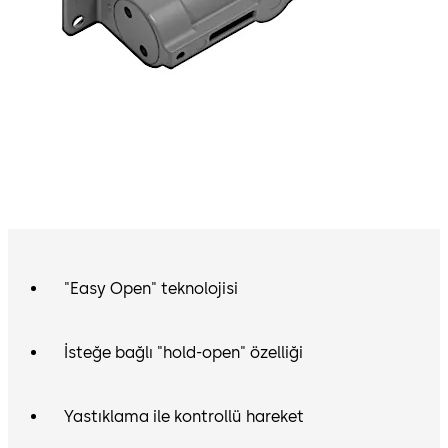
"Easy Open" teknolojisi
İsteğe bağlı "hold-open" özelliği
Yastıklama ile kontrollü hareket