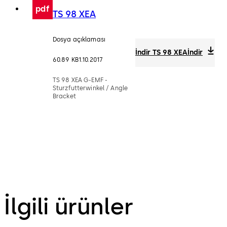
pdf
TS 98 XEA
Dosya açıklaması
İndir TS 98 XEA
İndir
60.89 KB
1.10.2017
TS 98 XEA G-EMF -
Sturzfutterwinkel / Angle
Bracket
İlgili ürünler