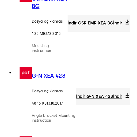
BG
Dosya açıklaması
İndir GSR EMR XEA BG
İndir
1.25 MB
3.12.2018
Mounting
instruction
pdf
G-N XEA 428
Dosya açıklaması
İndir G-N XEA 428
İndir
48.16 KB
13.10.2017
Angle bracket Mounting
instruction