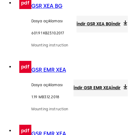
pdf
GSR XEA BG
Dosya açıklaması
İndir GSR XEA BG
İndir
601.91 KB
23.10.2017
Mounting instruction
pdf
GSR EMR XEA
Dosya açıklaması
İndir GSR EMR XEA
İndir
1.19 MB
3.12.2018
Mounting instruction
pdf
GSR EMR XEA