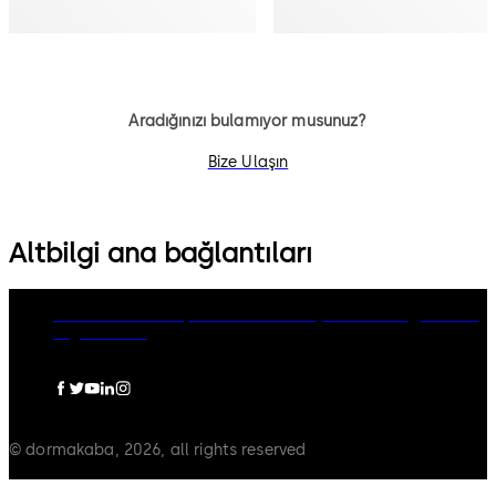
Aradığınızı bulamıyor musunuz?
Bize Ulaşın
Altbilgi ana bağlantıları
dormakaba Group
Gizlilik Politikası
Çerezler
Feragatname
Legal notice
© dormakaba, 2026, all rights reserved