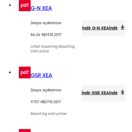
pdf
G-N XEA
Dosya açıklaması
İndir G-N XEA
İndir
86.26 KB
13.10.2017
Lintel mounting Mounting
instruction
pdf
GSR XEA
Dosya açıklaması
İndir GSR XEA
İndir
970.7 KB
27.10.2017
Mounting instruction