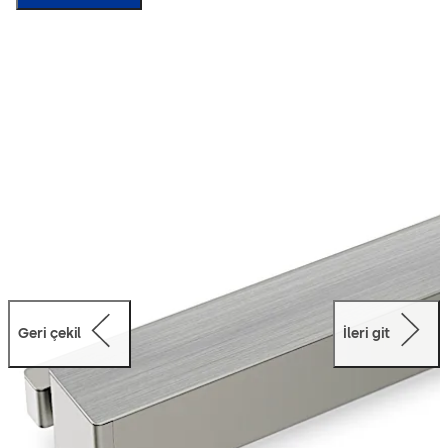
ve en küçük ayrıntıya kadar kusursuz hale getirilmiş bu
sistemin sayısız avantajından faydalanır.
Geri çekil
İleri git