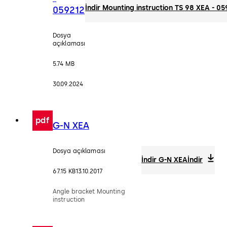
İndir Mounting instruction TS 98 XEA - 05
059212
Dosya
açıklaması
5.74 MB
30.09.2024
pdf
G-N XEA
Dosya açıklaması
İndir G-N XEA
İndir
67.15 KB
13.10.2017
Angle bracket Mounting
instruction