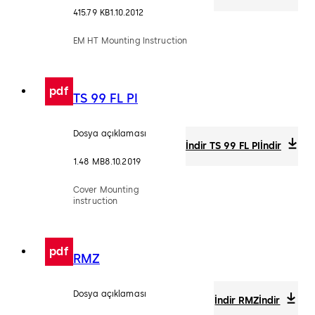
415.79 KB
1.10.2012
EM HT Mounting Instruction
pdf
TS 99 FL PI
Dosya açıklaması
İndir TS 99 FL PI
İndir
1.48 MB
8.10.2019
Cover Mounting
instruction
pdf
RMZ
Dosya açıklaması
İndir RMZ
İndir