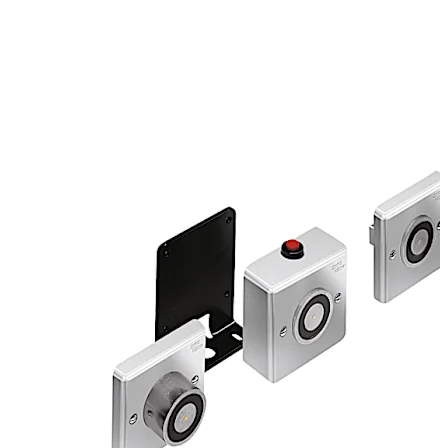
derece güvenilirlik ve uzun hizmet ömrünü garanti eder.