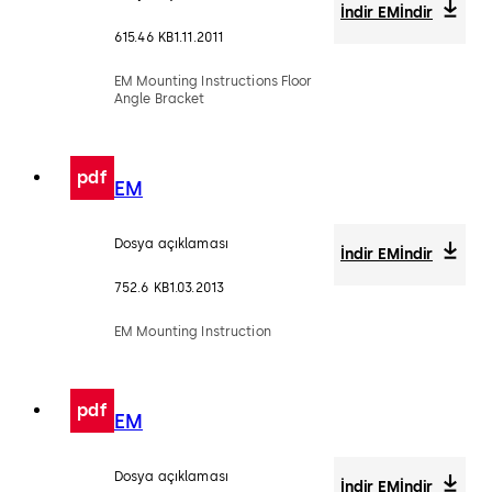
İndir EM
İndir
615.46 KB
1.11.2011
EM Mounting Instructions Floor
Angle Bracket
pdf
EM
Dosya açıklaması
İndir EM
İndir
752.6 KB
1.03.2013
EM Mounting Instruction
pdf
EM
Dosya açıklaması
İndir EM
İndir