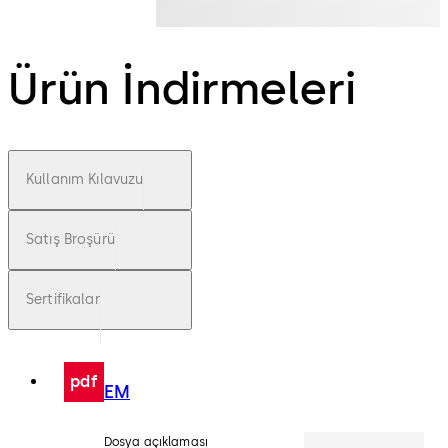
Ürün İndirmeleri
Kullanım Kılavuzu
Satış Broşürü
Sertifikalar
pdf
EM
Dosya açıklaması