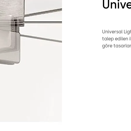
Unive
Universal Lig
talep edilen 
göre tasarla