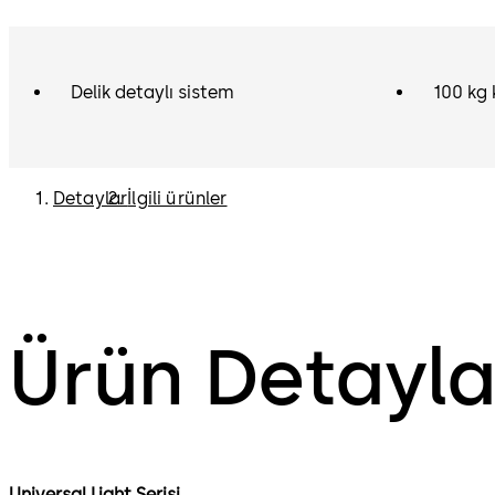
Delik detaylı sistem
100 kg 
Detaylar
İlgili ürünler
Ürün Detayla
Universal Light Serisi