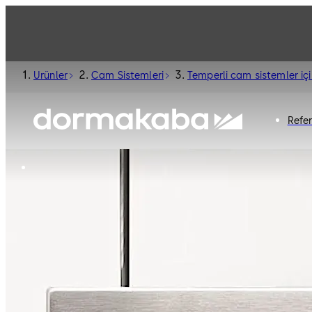
Ürünler
Cam Sistemleri
Temperli cam sistemler iç
Refe