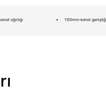
kanat ağırlığı
1100mm kanat genişliğ
rı