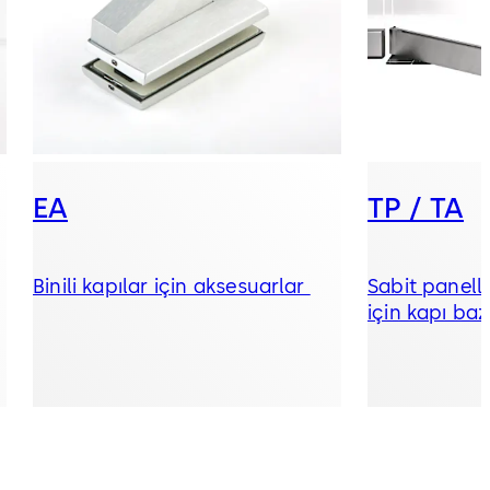
EA
TP / TA
Binili kapılar için aksesuarlar
Sabit panelle
için kapı baz