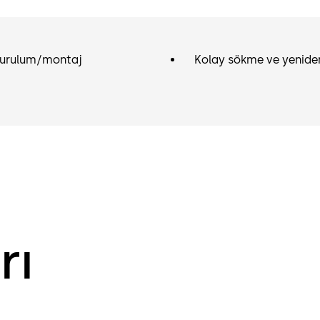
kurulum/montaj
Kolay sökme ve yenide
rı