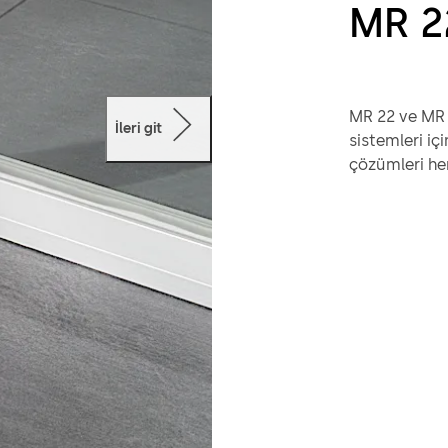
MR 2
MR 22 ve MR 
İleri git
sistemleri iç
çözümleri he
mm'lik bir pr
şekilde etkile