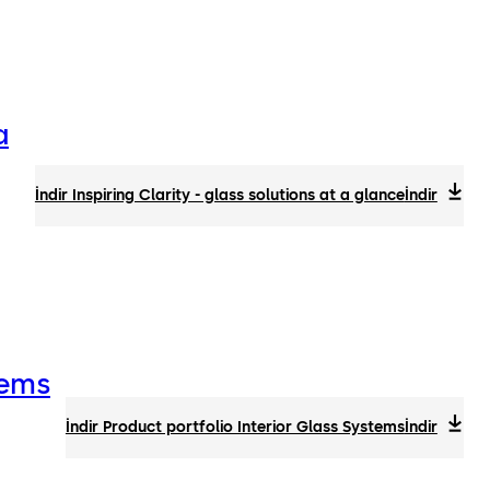
a
İndir Inspiring Clarity - glass solutions at a glance
İndir
tems
İndir Product portfolio Interior Glass Systems
İndir