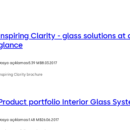
Inspiring Clarity - glass solutions at 
glance
Dosya açıklaması
5.39 MB
8.03.2017
nspiring Clarity brochure
Product portfolio Interior Glass Sys
Dosya açıklaması
1.48 MB
26.06.2017