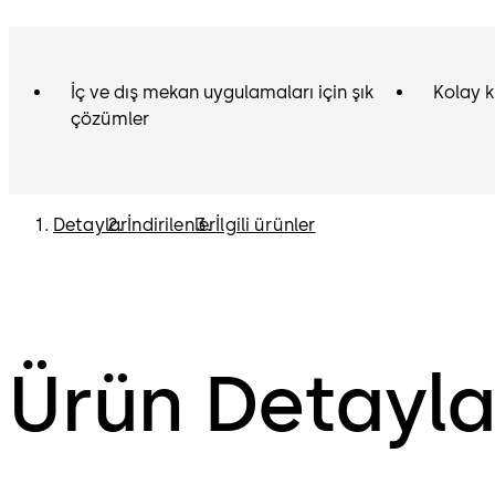
İç ve dış mekan uygulamaları için şık
Kolay 
çözümler
Detaylar
İndirilenler
İlgili ürünler
Ürün Detayla