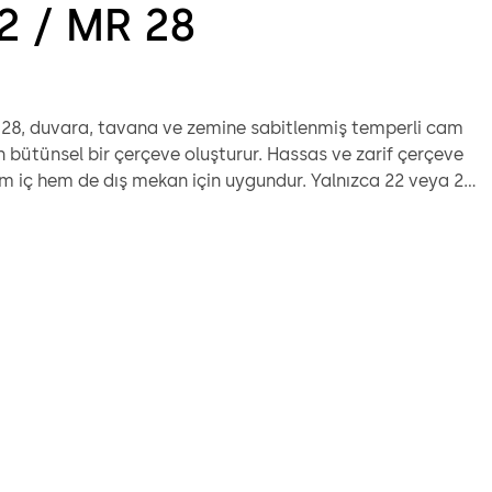
2 / MR 28
28, duvara, tavana ve zemine sabitlenmiş temperli cam
in bütünsel bir çerçeve oluşturur. Hassas ve zarif çerçeve
m iç hem de dış mekan için uygundur. Yalnızca 22 veya 28
ofil görüntüleme genişliği ile cam yüzeyin etkisi hiçbir
nmez - aydınlık ve şeffaflık etkileyici bir şekilde birleşir.