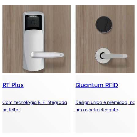
RT Plus
Quantum RFID
Com tecnologia BLE integrada
Design único e premiado, pa
no leitor
um aspeto elegante