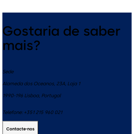
Gostaria de saber
mais?
Sede
Alameda dos Oceanos, 23A, Loja 1
1990-196
Lisboa
,
Portugal
Telefone:
+351 215 960 021
Contacte-nos