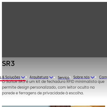
Fechaduras e
Produtos
sistemas para
hotéis
Fechaduras de
SR3
hotel eletrónicas
SR3
s & Soluções
Arquitetura
Sobre nós
Carr
Serviço
O Saflok SR3 é um kit de fechadura RFID minimalista que
permite design personalizado, com leitor oculto na
parede e ferragens de privacidade à escolha.